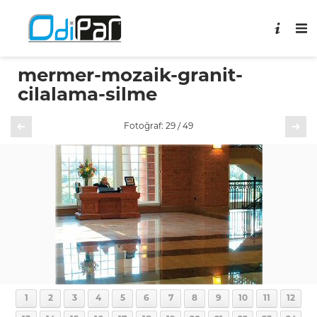
mermer-mozaik-granit-
cilalama-silme
Önceki
Sonraki
Fotoğraf: 29 / 49
1
2
3
4
5
6
7
8
9
10
11
12