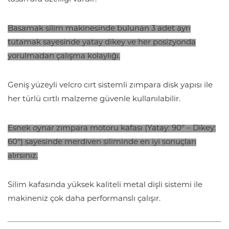
Basamak silim makinesinde bulunan 3 adet ayrı
tutamak sayesinde yatay dikey ve her posizyonda
yorulmadan çalışma kolaylığı.
Geniş yüzeyli velcro cırt sistemli zımpara disk yapısı ile
her türlü cırtlı malzeme güvenle kullanılabilir.
Esnek oynar zımpara motoru kafası (Yatay: 90° – Dikey:
60°) sayesinde merdiven siliminde en iyi sonuçları
alırsınız.
Silim kafasında yüksek kaliteli metal dişli sistemi ile
makineniz çok daha performanslı çalışır.