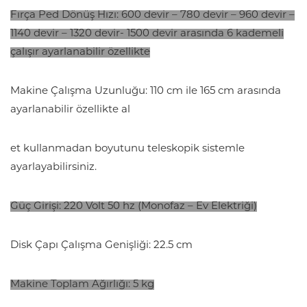
Fırça Ped Dönüş Hızı: 600 devir – 780 devir – 960 devir –
1140 devir – 1320 devir- 1500 devir arasında 6 kademeli
çalışır ayarlanabilir özellikte
Makine Çalışma Uzunluğu: 110 cm ile 165 cm arasında
ayarlanabilir özellikte al
et kullanmadan boyutunu teleskopik sistemle
ayarlayabilirsiniz.
Güç Girişi: 220 Volt 50 hz (Monofaz – Ev Elektriği)
Disk Çapı Çalışma Genişliği: 22.5 cm
Makine Toplam Ağırlığı: 5 kg