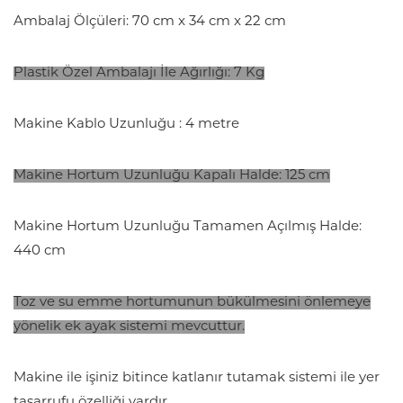
Ambalaj Ölçüleri: 70 cm x 34 cm x 22 cm
Plastik Özel Ambalajı İle Ağırlığı: 7 Kg
Makine Kablo Uzunluğu : 4 metre
Makine Hortum Uzunluğu Kapalı Halde: 125 cm
Makine Hortum Uzunluğu Tamamen Açılmış Halde:
440 cm
Toz ve su emme hortumunun bükülmesini önlemeye
yönelik ek ayak sistemi mevcuttur.
Makine ile işiniz bitince katlanır tutamak sistemi ile yer
tasarrufu özelliği vardır.