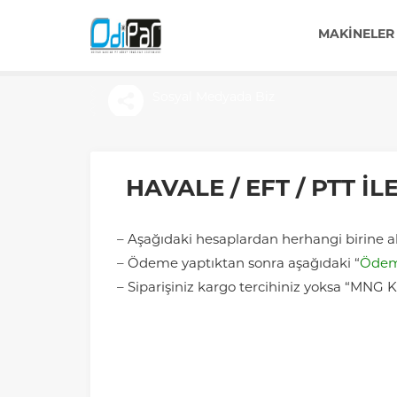
MAKINELER
Sosyal Medyada Biz
HAVALE / EFT / PTT İ
– Aşağıdaki hesaplardan herhangi birine ala
– Ödeme yaptıktan sonra aşağıdaki “
Ödeme
– Siparişiniz kargo tercihiniz yoksa “MNG Ka