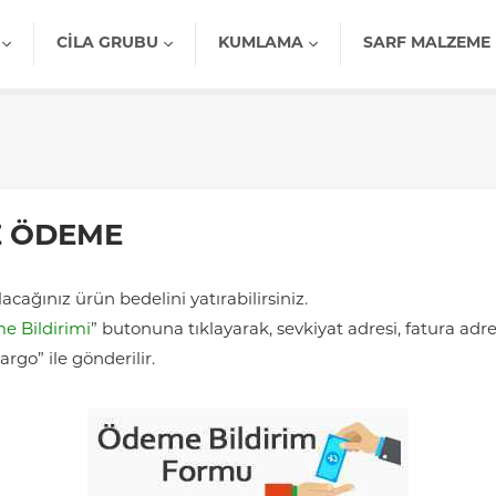
CILA GRUBU
KUMLAMA
SARF MALZEME
LE ÖDEME
cağınız ürün bedelini yatırabilirsiniz.
 Bildirimi
” butonuna tıklayarak, sevkiyat adresi, fatura adr
rgo” ile gönderilir.