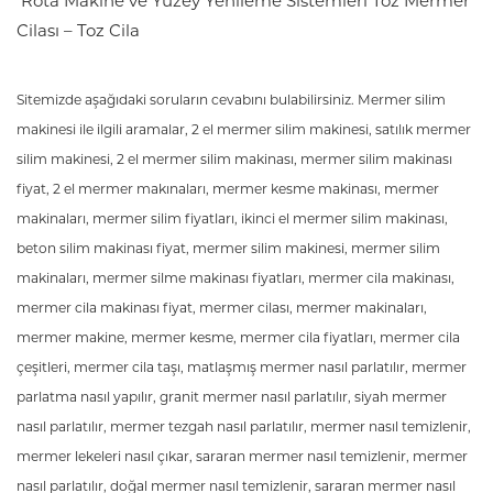
Rota Makine ve Yüzey Yenileme Sistemleri
Toz Mermer
Cilası – Toz Cila
Sitemizde aşağıdaki soruların cevabını bulabilirsiniz. Mermer silim
makinesi ile ilgili aramalar, 2 el mermer silim makinesi, satılık mermer
silim makinesi, 2 el mermer silim makinası, mermer silim makinası
fiyat, 2 el mermer makınaları, mermer kesme makinası, mermer
makinaları, mermer silim fiyatları, ikinci el mermer silim makinası,
beton silim makinası fiyat, mermer silim makinesi, mermer silim
makinaları, mermer silme makinası fiyatları, mermer cila makinası,
mermer cila makinası fiyat, mermer cilası, mermer makinaları,
mermer makine, mermer kesme, mermer cila fiyatları, mermer cila
çeşitleri, mermer cila taşı, matlaşmış mermer nasıl parlatılır, mermer
parlatma nasıl yapılır, granit mermer nasıl parlatılır, siyah mermer
nasıl parlatılır, mermer tezgah nasıl parlatılır, mermer nasıl temizlenir,
mermer lekeleri nasıl çıkar, sararan mermer nasıl temizlenir, mermer
nasıl parlatılır, doğal mermer nasıl temizlenir, sararan mermer nasıl