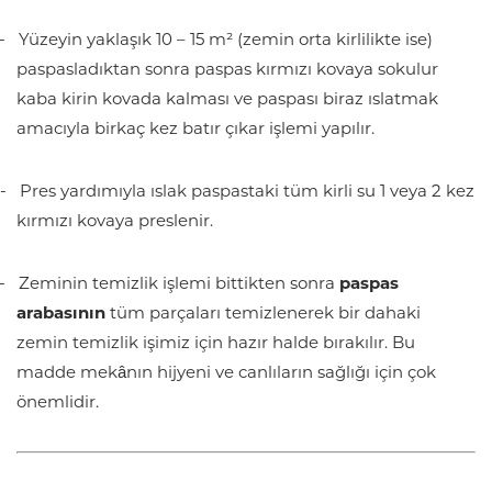
-
Yüzeyin yaklaşık 10 – 15 m² (zemin orta kirlilikte ise)
paspasladıktan sonra paspas kırmızı kovaya sokulur
kaba kirin kovada kalması ve paspası biraz ıslatmak
amacıyla birkaç kez batır çıkar işlemi yapılır.
-
Pres yardımıyla ıslak paspastaki tüm kirli su 1 veya 2 kez
kırmızı kovaya preslenir.
-
Zeminin temizlik işlemi bittikten sonra
paspas
arabasının
tüm parçaları temizlenerek bir dahaki
zemin temizlik işimiz için hazır halde bırakılır. Bu
madde mekânın hijyeni ve canlıların sağlığı için çok
önemlidir.