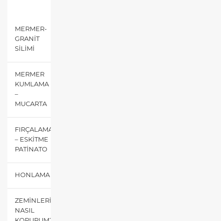
MENÜ
MERMER-
GRANIT
SILIMI
MERMER
KUMLAMA
–
MUCARTA
FIRÇALAMA
– ESKITME
PATINATO
HONLAMA
ZEMINLERIMI
NASIL
KORURUM?