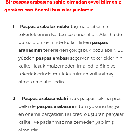
Bir paspas arabasına sahip olmadan evvel bilmeniz
gereken bazı önemli hususlar şunlardır.
1-
Paspas arabalarındaki
taşıma arabasının
tekerleklerinin kalitesi çok önemlidir. Aksi halde
pürüzlü bir zeminde kullanılırken
paspas
arabasının
tekerlekleri çok çabuk bozulabilir. Bu
yüzden
paspas arabası
seçerken tekerleklerinin
kaliteli lastik malzemeden imal edildiğine ve
tekerleklerinde mutlaka rulman kullanılmış
olmasına dikkat edin.
2-
Paspas arabasındaki
ıslak paspası sıkma presi
belki de
paspas arabasının
tüm yükünü taşıyan
en önemli parçasıdır. Bu presi oluşturan parçalar
kaliteli ve paslanmaz malzemeden yapılmış
olmalıdır.