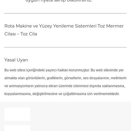
uygun fiyata sahip olabilirsiniz.
Rota Makine ve Yüzey Yenileme Sistemleri
Toz Mermer
Cilası – Toz Cila
Yasal Uyarı
Bu web sitesi içeriğindeki yayıncı hakları korunmuştur. Bu web sitesinde yer
almakta olan görüntülerin, grafiklerin, görsellerin, ses dosyalarının, metinlerin
ve animasyonların yalnızca ekran üzerinde izlenmesi dışında saklanmasına,
kopyalanmasına, değiştirilmesine ve çoğaltılmasına izin verilmemektedir.