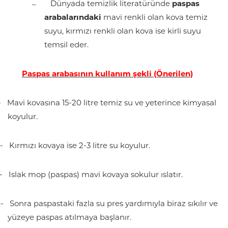
–
Dünyada temizlik literatüründe
paspas
arabalarındaki
mavi renkli olan kova temiz
suyu, kırmızı renkli olan kova ise kirli suyu
temsil eder.
Paspas arabasının kullanım şekli (Önerilen)
-
Mavi kovasına 15-20 litre temiz su ve yeterince kimyasal
koyulur.
-
Kırmızı kovaya ise 2-3 litre su koyulur.
-
Islak mop (paspas) mavi kovaya sokulur ıslatır.
-
Sonra paspastaki fazla su pres yardımıyla biraz sıkılır ve
yüzeye paspas atılmaya başlanır.