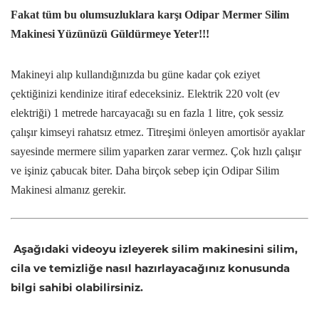
Fakat tüm bu olumsuzluklara karşı Odipar Mermer Silim
Makinesi Yüzünüzü Güldürmeye Yeter!!!
Makineyi alıp kullandığınızda bu güne kadar çok eziyet
çektiğinizi kendinize itiraf edeceksiniz. Elektrik 220 volt (ev
elektriği) 1 metrede harcayacağı su en fazla 1 litre, çok sessiz
çalışır kimseyi rahatsız etmez. Titreşimi önleyen amortisör ayaklar
sayesinde mermere silim yaparken zarar vermez. Çok hızlı çalışır
ve işiniz çabucak biter. Daha birçok sebep için Odipar Silim
Makinesi almanız gerekir.
Aşağıdaki videoyu izleyerek silim makinesini silim,
cila ve temizliğe nasıl hazırlayacağınız konusunda
bilgi sahibi olabilirsiniz.