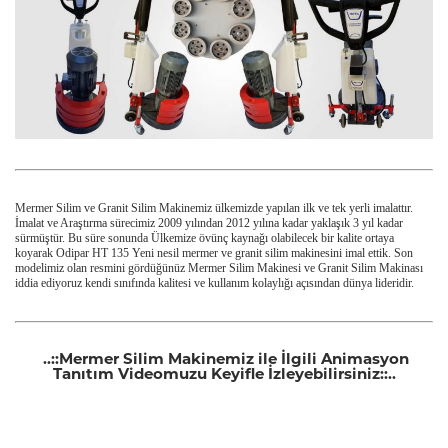
Mermer Silim ve Granit Silim Makinemiz ülkemizde yapılan ilk ve tek yerli imalattır.
İmalat ve Araştırma sürecimiz 2009 yılından 2012 yılına kadar yaklaşık 3 yıl kadar
sürmüştür. Bu süre sonunda Ülkemize övünç kaynağı olabilecek bir kalite ortaya
koyarak Odipar HT 135 Yeni nesil mermer ve granit silim makinesini imal ettik. Son
modelimiz olan resmini gördüğünüz Mermer Silim Makinesi ve Granit Silim Makinası
iddia ediyoruz kendi sınıfında kalitesi ve kullanım kolaylığı açısından dünya lideridir.
..::Mermer Silim Makinemiz ile İlgili Animasyon
Tanıtım Videomuzu Keyifle İzleyebilirsiniz::..