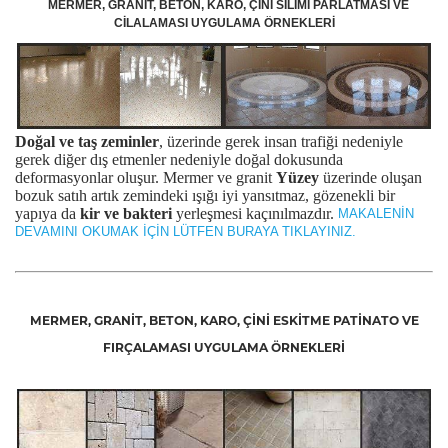
MERMER, GRANİT, BETON, KARO, ÇİNİ SİLİMİ PARLATMASI VE
CİLALAMASI UYGULAMA ÖRNEKLERİ
Doğal ve taş zeminler
, üzerinde gerek insan trafiği nedeniyle
gerek diğer dış etmenler nedeniyle doğal dokusunda
deformasyonlar oluşur. Mermer ve granit
Yüzey
üzerinde oluşan
bozuk satıh artık zemindeki ışığı iyi yansıtmaz, gözenekli bir
yapıya da
kir ve bakteri
yerleşmesi kaçınılmazdır.
MAKALENİN
DEVAMINI OKUMAK İÇİN LÜTFEN BURAYA TIKLAYINIZ.
MERMER, GRANİT, BETON, KARO, ÇİNİ ESKİTME PATİNATO VE
FIRÇALAMASI UYGULAMA ÖRNEKLERİ