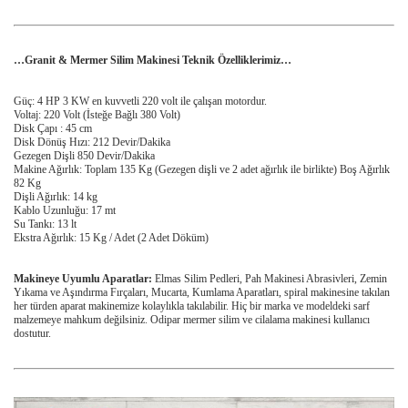
…Granit & Mermer Silim Makinesi Teknik Özelliklerimiz…
Güç: 4 HP 3 KW en kuvvetli 220 volt ile çalışan motordur.
Voltaj: 220 Volt (İsteğe Bağlı 380 Volt)
Disk Çapı : 45 cm
Disk Dönüş Hızı: 212 Devir/Dakika
Gezegen Dişli 850 Devir/Dakika
Makine Ağırlık: Toplam 135 Kg (Gezegen dişli ve 2 adet ağırlık ile birlikte) Boş Ağırlık
82 Kg
Dişli Ağırlık: 14 kg
Kablo Uzunluğu: 17 mt
Su Tankı: 13 lt
Ekstra Ağırlık: 15 Kg / Adet (2 Adet Döküm)
Makineye Uyumlu Aparatlar:
Elmas Silim Pedleri, Pah Makinesi Abrasivleri, Zemin
Yıkama ve Aşındırma Fırçaları, Mucarta, Kumlama Aparatları, spiral makinesine takılan
her türden aparat makinemize kolaylıkla takılabilir. Hiç bir marka ve modeldeki sarf
malzemeye mahkum değilsiniz. Odipar mermer silim ve cilalama makinesi kullanıcı
dostutur.