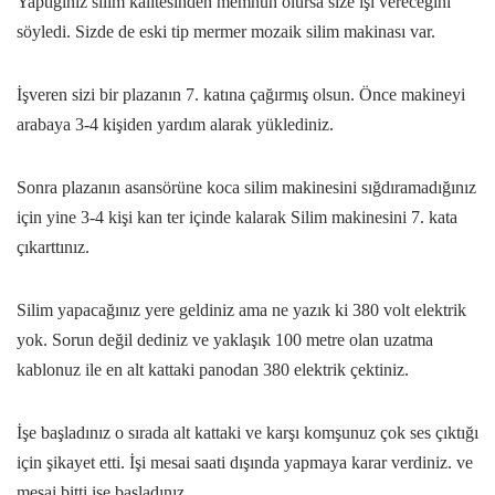
Yaptığınız silim kalitesinden memnun olursa size işi vereceğini
söyledi. Sizde de eski tip mermer mozaik silim makinası var.
İşveren sizi bir plazanın 7. katına çağırmış olsun. Önce makineyi
arabaya 3-4 kişiden yardım alarak yüklediniz.
Sonra plazanın asansörüne koca silim makinesini sığdıramadığınız
için yine 3-4 kişi kan ter içinde kalarak Silim makinesini 7. kata
çıkarttınız.
Silim yapacağınız yere geldiniz ama ne yazık ki 380 volt elektrik
yok. Sorun değil dediniz ve yaklaşık 100 metre olan uzatma
kablonuz ile en alt kattaki panodan 380 elektrik çektiniz.
İşe başladınız o sırada alt kattaki ve karşı komşunuz çok ses çıktığı
için şikayet etti. İşi mesai saati dışında yapmaya karar verdiniz. ve
mesai bitti işe başladınız.