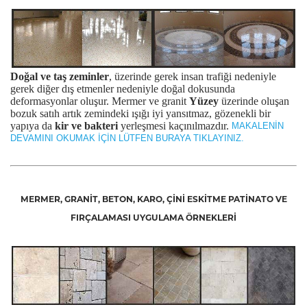
Doğal ve taş zeminler
, üzerinde gerek insan trafiği nedeniyle
gerek diğer dış etmenler nedeniyle doğal dokusunda
deformasyonlar oluşur. Mermer ve granit
Yüzey
üzerinde oluşan
bozuk satıh artık zemindeki ışığı iyi yansıtmaz, gözenekli bir
yapıya da
kir ve bakteri
yerleşmesi kaçınılmazdır.
MAKALENİN
DEVAMINI OKUMAK İÇİN LÜTFEN BURAYA TIKLAYINIZ.
MERMER, GRANİT, BETON, KARO, ÇİNİ ESKİTME PATİNATO VE
FIRÇALAMASI UYGULAMA ÖRNEKLERİ