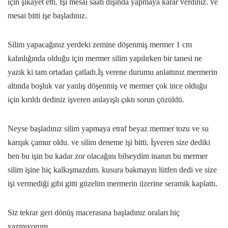
için şikayet etti. İşi mesai saati dışında yapmaya karar verdiniz. ve
mesai bitti işe başladınız.
Silim yapacağınız yerdeki zemine döşenmiş mermer 1 cm
kalınlığında olduğu için mermer silim yapılırken bir tanesi ne
yazık ki tam ortadan çatladı.İş verene durumu anlattınız mermerin
altında boşluk var yanlış döşenmiş ve mermer çok ince olduğu
için kırıldı dediniz işveren anlayışlı çıktı sorun çözüldü.
Neyse başladınız silim yapmaya etraf beyaz mermer tozu ve su
karışık çamur oldu. ve silim deneme işi bitti. İşveren size dediki
ben bu işin bu kadar zor olacağını bilseydim inanın bu mermer
silim işine hiç kalkışmazdım. kusura bakmayın lütfen dedi ve size
işi vermediği gibi gitti güzelim mermerin üzerine seramik kaplattı.
Siz tekrar geri dönüş macerasına başladınız oraları hiç
yazmıyorum…