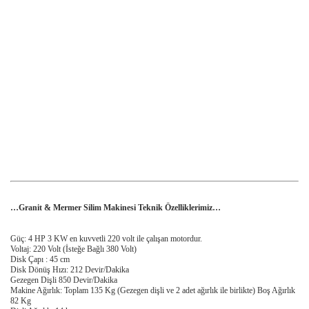
…Granit & Mermer Silim Makinesi Teknik Özelliklerimiz…
Güç: 4 HP 3 KW en kuvvetli 220 volt ile çalışan motordur.
Voltaj: 220 Volt (İsteğe Bağlı 380 Volt)
Disk Çapı : 45 cm
Disk Dönüş Hızı: 212 Devir/Dakika
Gezegen Dişli 850 Devir/Dakika
Makine Ağırlık: Toplam 135 Kg (Gezegen dişli ve 2 adet ağırlık ile birlikte) Boş Ağırlık
82 Kg