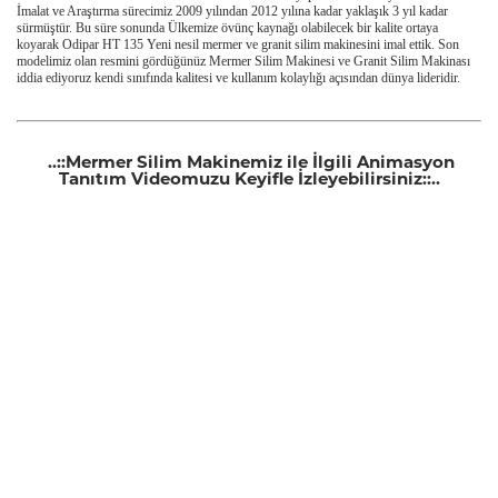
İmalat ve Araştırma sürecimiz 2009 yılından 2012 yılına kadar yaklaşık 3 yıl kadar
sürmüştür. Bu süre sonunda Ülkemize övünç kaynağı olabilecek bir kalite ortaya
koyarak Odipar HT 135 Yeni nesil mermer ve granit silim makinesini imal ettik. Son
modelimiz olan resmini gördüğünüz Mermer Silim Makinesi ve Granit Silim Makinası
iddia ediyoruz kendi sınıfında kalitesi ve kullanım kolaylığı açısından dünya lideridir.
..::Mermer Silim Makinemiz ile İlgili Animasyon
Tanıtım Videomuzu Keyifle İzleyebilirsiniz::..