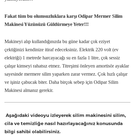
Fakat tüm bu olumsuzluklara karşı Odipar Mermer Silim
Makinesi Yüzünüzü Güldürmeye Yeter!!!
Makineyi alıp kullandığınızda bu güne kadar çok eziyet
çektiğinizi kendinize itiraf edeceksiniz. Elektrik 220 volt (ev
elektriği) 1 metrede harcayacağı su en fazla 1 litre, çok sessiz
çalışır kimseyi rahatsız etmez. Titreşimi önleyen amortisör ayaklar
sayesinde mermere silim yaparken zarar vermez. Çok hızlı çalışır
ve işiniz çabucak biter. Daha birçok sebep için Odipar Silim
Makinesi almanız gerekir.
Aşağıdaki videoyu izleyerek silim makinesini silim,
cila ve temizliğe nasıl hazırlayacağınız konusunda
bilgi sahibi olabilirsiniz.