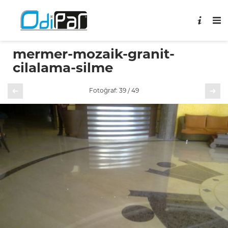
mermer-mozaik-granit-
cilalama-silme
Önceki
Sonraki
Fotoğraf: 39 / 49