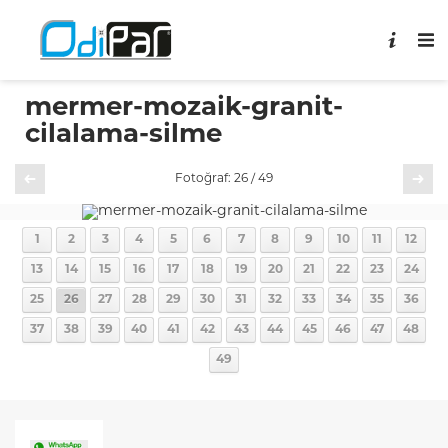
mermer-mozaik-granit-
cilalama-silme
Önceki
Sonraki
Fotoğraf: 26 / 49
1
2
3
4
5
6
7
8
9
10
11
12
13
14
15
16
17
18
19
20
21
22
23
24
25
26
27
28
29
30
31
32
33
34
35
36
37
38
39
40
41
42
43
44
45
46
47
48
49