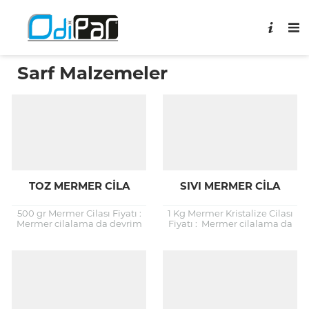
Sarf Malzemeler
TOZ MERMER CILA
SIVI MERMER CILA
500 gr Mermer Cilası Fiyatı :
1 Kg Mermer Kristalize Cilası
Mermer cilalama da devrim
Fiyatı : Mermer cilalama da
niteliğinde bir kristalize cila.
devrim niteliğinde bir sıvı
Rota Sihirli Toz ile mermer
cila. Odipar sıvı cila ile
cilalama...
mermer...