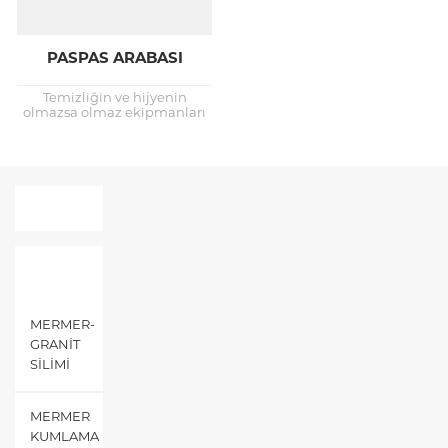
PASPAS ARABASI
Temizliğin ve hijyenin
olmazsa olmaz ekipmanları
paspas arabaları Paspas
arabaları orta ve geniş
alanların paspasla
temizlenmesinde kullanılan
en önemli ekipmanlardır....
MENÜ
MERMER-
GRANIT
SILIMI
MERMER
KUMLAMA