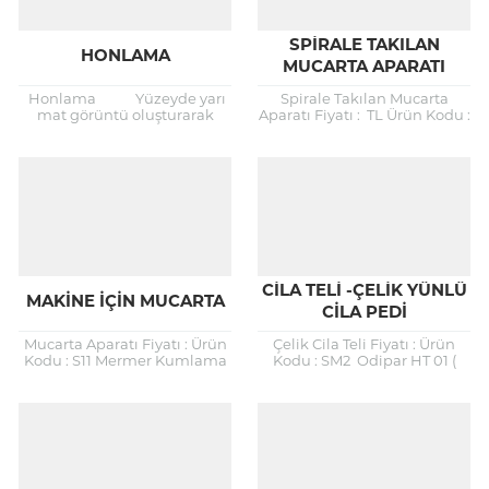
SPİRALE TAKILAN
HONLAMA
MUCARTA APARATI
Honlama Yüzeyde yarı
Spirale Takılan Mucarta
mat görüntü oluşturarak
Aparatı Fiyatı : TL Ürün Kodu :
zemindeki ışık yansımasını
S8 Mermer Kumlama
engellemek, zeminin
Makinesi ve Mermer
kayganlık direncini arttırmak
Kumlama Aparatı Çekiçleme
ve yüzeye kadifemsi bir
–...
görüntü...
CILA TELI -ÇELIK YÜNLÜ
MAKİNE İÇİN MUCARTA
CILA PEDI
Mucarta Aparatı Fiyatı : Ürün
Çelik Cila Teli Fiyatı : Ürün
Kodu : S11 Mermer Kumlama
Kodu : SM2 Odipar HT 01 (
Makinesi ve Mermer
Cila Teli -Çelik Yünlü Cila Pedi
Kumlama Aparatı Çekiçleme
)...
– Kumlama (Mucarta &...