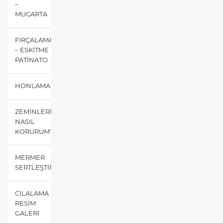
–
MUCARTA
FIRÇALAMA
– ESKITME
PATINATO
HONLAMA
ZEMINLERIMI
NASIL
KORURUM?
MERMER
SERTLEŞTIRME
CILALAMA
RESIM
GALERI