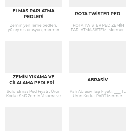
ELMAS PARLATMA
ROTA TWISTER PED
PEDLERI
Zemin yenileme pedleri,
ROTA TWİSTER PED ZEMİN
yüzey restorasyon, mermer
PARLATMA SİSTEMİ Mermer,
silim pedleri, granit silim
Beton ve Granit Zeminleriniz
pedleri, granit ve mermer
de zamanla oluşan orta ve
cilalama reçine bağlı,
küçük boyutlu çiziklerin,...
bağlayıcı elmas abrasiv...
ZEMIN YIKAMA VE
ABRASIV
CILALAMA PEDLERI –
KEÇELERI
Sulu Elmas Ped Fiyatı : Ürün
Pah Abrasiv Taşı Fiyatı : ___ TL
Kodu : SM3 Zemin Yıkama ve
Ürün Kodu : PABT Mermer
Cilalama Pedleri – Keçeleri
Silim Abrasivi Abrasiv Nedir?
Hakkında Zemin Temizleme
Abrasive ne demek? İngilizce
ve Bakım...
bir kelime olan...