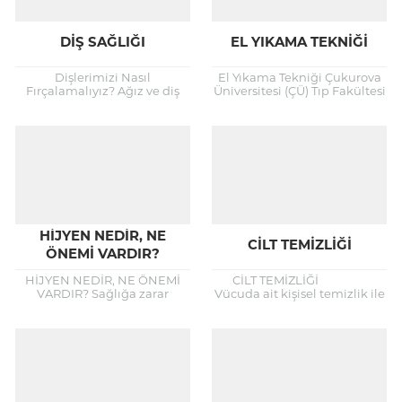
DIŞ SAĞLIĞI
EL YIKAMA TEKNIĞI
Dişlerimizi Nasıl
El Yıkama Tekniği Çukurova
Fırçalamalıyız? Ağız ve diş
Üniversitesi (ÇÜ) Tıp Fakültesi
temizliği sağlığımız
Enfeksiyon Hastalıkları Ana
açısından çok önemlidir.
Bilim Dalı Öğretim Üyesi Prof.
Dişlerimizi her gün düzenli
Dr. Neşe Saltoğlu, iyi...
olarak 2 kere ve yeterli...
HİJYEN NEDİR, NE
CILT TEMIZLIĞI
ÖNEMİ VARDIR?
HİJYEN NEDİR, NE ÖNEMİ
CİLT TEMİZLİĞİ
VARDIR? Sağlığa zarar
Vücuda ait kişisel temizlik ile
verecek ortamlardan
pek çok hastalığın önüne
korunmak için yapılacak
geçilmektedir. Birkaç örnek
uygulamalar ve alınan
vermek gerekirse; ishalli
temizlik önlemlerinin tümü
hastalıklar, soğuk...
hijyen olarak...