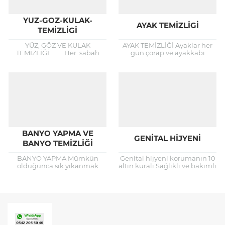
YUZ-GOZ-KULAK-
AYAK TEMİZLİGİ
TEMIZLIGI
YÜZ, GÖZ VE KULAK
AYAK TEMİZLİĞİ Ayaklar her
TEMİZLİĞİ Her sabah
gün çorap ve ayakkabı
yataktan kalkıldığında su ile
içerisinde terlediğinden
yüzün yıkanması
düzenli olarak
gerekmektedir. Gece
yıkanmalıdırlar. Yıkanma
uykudan önce, yüzün
işlemi yapılmaz ise çevreyi
sabunla...
rahatsız edecek...
BANYO YAPMA VE
GENITAL HIJYENI
BANYO TEMİZLİĞİ
BANYO YAPMA Mümkün
Genital hijyeni korumanın 10
olduğunca sık yıkanmak
altın kuralı Sağlıklı ve bakımlı
gerekir. Özellikle deri
bir kadın olmak için bazı
yüzeyinde bulunan
kurallara göre davranmak
mikropların, yığılan kirlerin,
gerekir! KURAL 1...
ter ve diğer bileşiklerin
uzaklaştırılması ve...