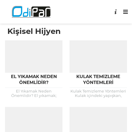
Kişisel Hijyen
EL YIKAMAK NEDEN
KULAK TEMIZLEME
ÖNEMLIDIR?
YÖNTEMLERI
El Yıkamak Neden
Kulak Temizleme Yöntemleri
Önemlidir? El yıkamak;
Kulak içindeki yapışkan,
soğuk algınlığı, hepatit A,
balmumuna benzeyen
menenjit, grip ve ishale
madde, kulağın
neden olan virüslerden
enfeksiyonlardan korunması,
korunmak için ilk...
dışardan gelen kirin kulak
zarına kadar ilerlemesinin
engellenmesi...