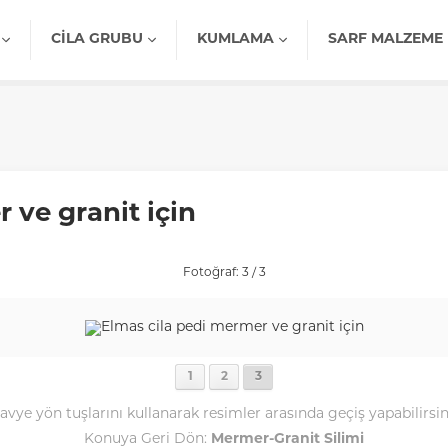
CILA GRUBU
KUMLAMA
SARF MALZEME
 ve granit için
Fotoğraf: 3 / 3
1
2
3
avye yön tuşlarını kullanarak resimler arasında geçiş yapabilirsin
Konuya Geri Dön:
Mermer-Granit Silimi