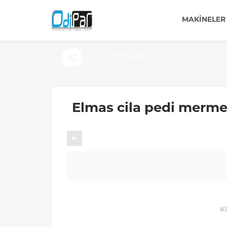
MAKINELER
Sosyal Medyada Biz
Elmas cila pedi mermer
Önceki
Kl