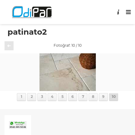
patinato2
Önceki
Fotoğraf: 10 / 10
1
2
3
4
5
6
7
8
9
10