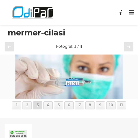
mermer-cilasi
Önceki
Sonraki
Fotoğraf: 3 / 11
1
2
3
4
5
6
7
8
9
10
11