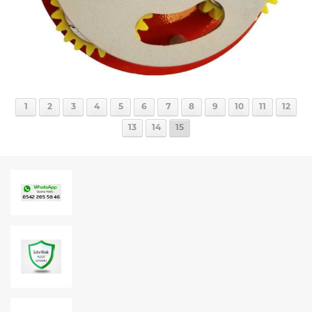
1
2
3
4
5
6
7
8
9
10
11
12
13
14
15