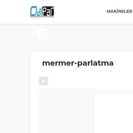
MAKINELER
Sosyal Medyada Biz
mermer-parlatma
Önceki