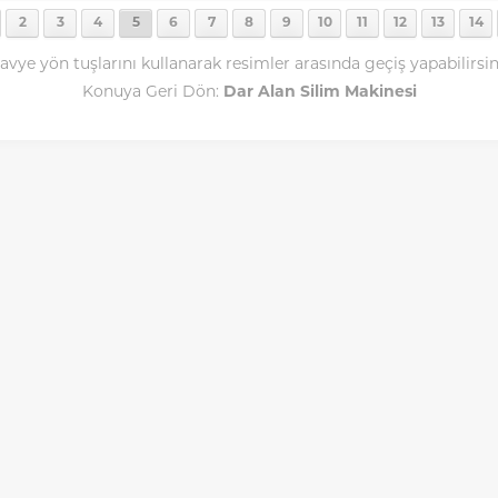
2
3
4
5
6
7
8
9
10
11
12
13
14
avye yön tuşlarını kullanarak resimler arasında geçiş yapabilirsin
Konuya Geri Dön:
Dar Alan Silim Makinesi