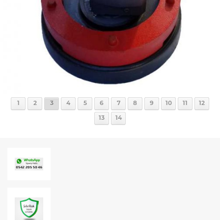
1
2
3
4
5
6
7
8
9
10
11
12
13
14