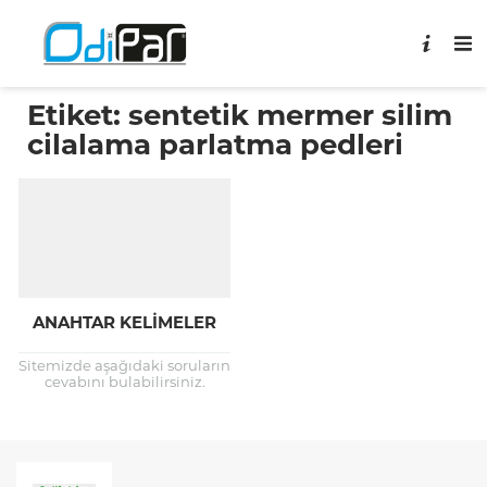
Etiket:
sentetik mermer silim
cilalama parlatma pedleri
ANAHTAR KELIMELER
Sitemizde aşağıdaki soruların
cevabını bulabilirsiniz.
Mermer silim makinesi ile
ilgili aramalar, 2 el mermer
silim makinesi, satılık
mermer silim makinesi,...