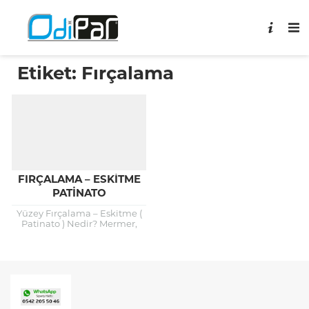
Etiket:
Fırçalama
FIRÇALAMA – ESKITME
PATINATO
Yüzey Fırçalama – Eskitme (
Patinato ) Nedir? Mermer,
granit, karo veya beton
yüzeylerin makineye takılan
özel aşındırıcı fırçalar ile...