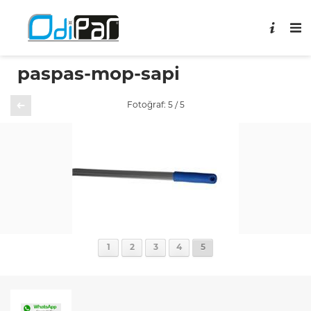
paspas-mop-sapi
Önceki
Fotoğraf: 5 / 5
1
2
3
4
5