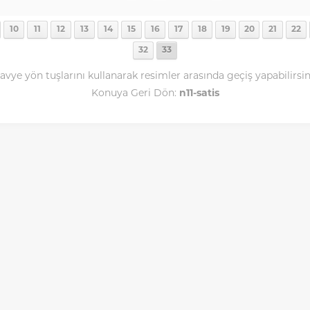
10
11
12
13
14
15
16
17
18
19
20
21
22
32
33
avye yön tuşlarını kullanarak resimler arasında geçiş yapabilirsin
Konuya Geri Dön:
n11-satis