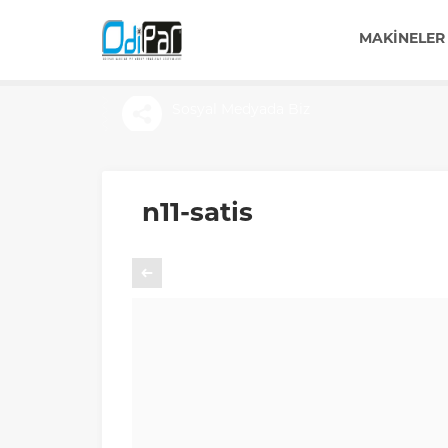
MAKINELER
Sosyal Medyada Biz
n11-satis
Önceki