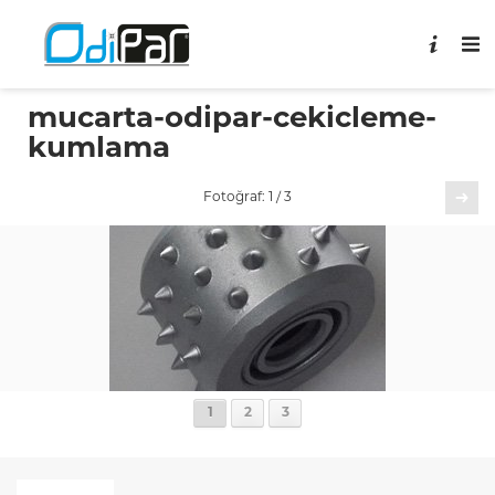
mucarta-odipar-cekicleme-
kumlama
Sonraki
Fotoğraf: 1 / 3
1
2
3