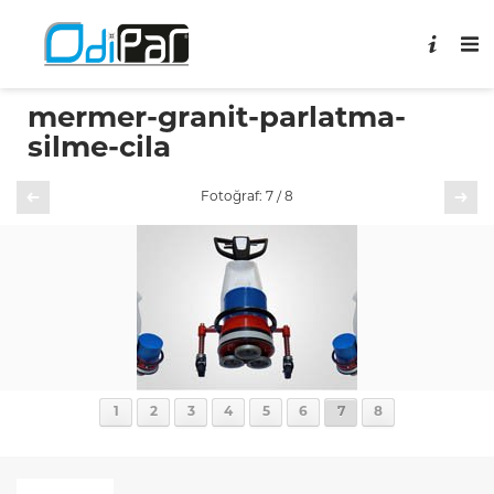
mermer-granit-parlatma-
silme-cila
Önceki
Sonraki
Fotoğraf: 7 / 8
1
2
3
4
5
6
7
8