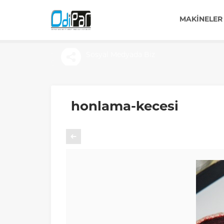
MAKINELER
Sosyal Medyada Biz
honlama-kecesi
Önceki