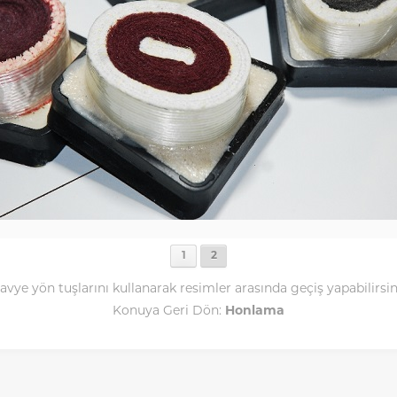
1
2
avye yön tuşlarını kullanarak resimler arasında geçiş yapabilirsin
Konuya Geri Dön:
Honlama