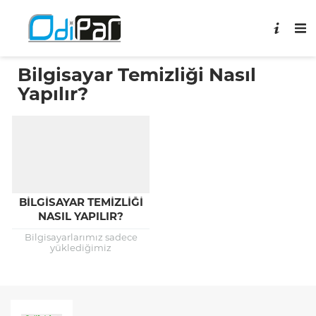
Bilgisayar Temizliği Nasıl
Yapılır?
BILGISAYAR TEMIZLIĞI
NASIL YAPILIR?
Bilgisayarlarımız sadece
yüklediğimiz
programlar, zararlı uygulamalar veya
diğer yazılımsal sebeplerden
değil, ek olarak donanımsal
sorunlardan dolayı da
zamanla yavaşlarlar. Özellikle
bilgisayar kasasının içinde