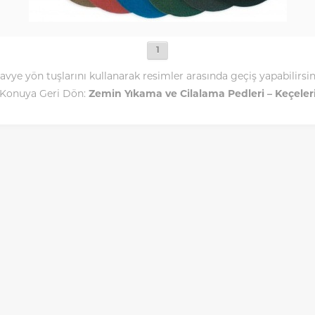
1
avye yön tuşlarını kullanarak resimler arasında geçiş yapabilirsin
Konuya Geri Dön:
Zemin Yıkama ve Cilalama Pedleri – Keçeler