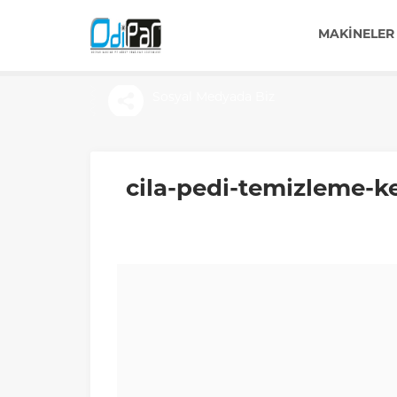
MAKINELER
Sosyal Medyada Biz
cila-pedi-temizleme-k