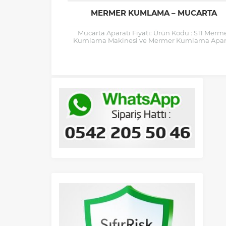
MERMER KUMLAMA – MUCARTA
Mucarta Aparatı Fiyatı: Ürün Kodu : S11 Merm
Kumlama Makinesi ve Mermer Kumlama Apar
Çekiçleme – Kumlama (Mucarta & Bush...