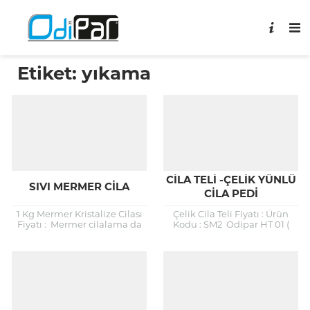
Etiket:
yıkama
CILA TELI -ÇELIK YÜNLÜ
SIVI MERMER CILA
CILA PEDI
1 Kg Mermer Kristalize Cilası
Çelik Cila Teli Fiyatı : Ürün
Fiyatı : Mermer cilalama da
Kodu : SM2 Odipar HT 01 (
devrim niteliğinde bir sıvı
Cila Teli -Çelik Yünlü Cila Pedi
cila. Odipar sıvı cila ile
)...
mermer...