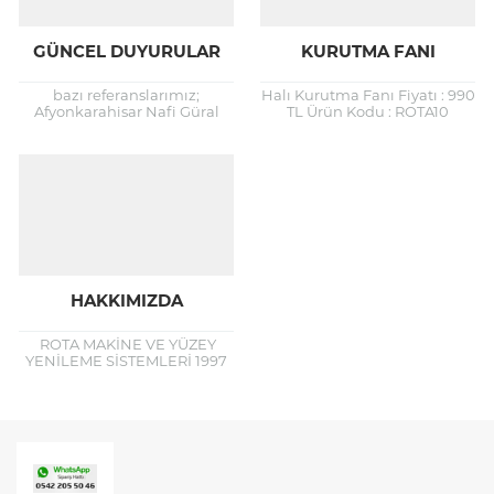
GÜNCEL DUYURULAR
KURUTMA FANI
bazı referanslarımız;
Halı Kurutma Fanı Fiyatı : 990
Afyonkarahisar Nafi Güral
TL Ürün Kodu : ROTA10
Otel ve Kongre Merkezi
Odipar Ht 3000 kurutma fanı
Mermer Zeminlerin
ile geniş alanların
Restorasyon ve Cilalama
temizlenmesi...
İşlerine Başlanmıştır.
Afyonkarahisar Öğretmenevi
Zemin Yenileme...
HAKKIMIZDA
ROTA MAKİNE VE YÜZEY
YENİLEME SİSTEMLERİ 1997
yılında endüstriyel temizlik
sektörüne giren firmamız; bu
süreçte temizlik
endüstrisinde bazen
yenilikleri takip...