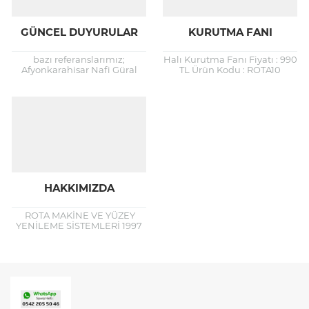
GÜNCEL DUYURULAR
KURUTMA FANI
bazı referanslarımız;
Halı Kurutma Fanı Fiyatı : 990
Afyonkarahisar Nafi Güral
TL Ürün Kodu : ROTA10
Otel ve Kongre Merkezi
Odipar Ht 3000 kurutma fanı
Mermer Zeminlerin
ile geniş alanların
Restorasyon ve Cilalama
temizlenmesi...
İşlerine Başlanmıştır.
Afyonkarahisar Öğretmenevi
Zemin Yenileme...
HAKKIMIZDA
ROTA MAKİNE VE YÜZEY
YENİLEME SİSTEMLERİ 1997
yılında endüstriyel temizlik
sektörüne giren firmamız; bu
süreçte temizlik
endüstrisinde bazen
yenilikleri takip...