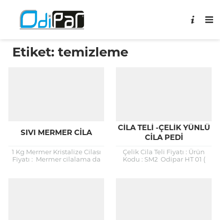
Etiket:
temizleme
CILA TELI -ÇELIK YÜNLÜ
SIVI MERMER CILA
CILA PEDI
1 Kg Mermer Kristalize Cilası
Çelik Cila Teli Fiyatı : Ürün
Fiyatı : Mermer cilalama da
Kodu : SM2 Odipar HT 01 (
devrim niteliğinde bir sıvı
Cila Teli -Çelik Yünlü Cila Pedi
cila. Odipar sıvı cila ile
)...
mermer...