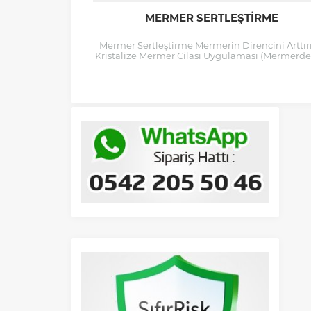
MERMER SERTLEŞTIRME
Mermer Sertleştirme Mermerin Direncini Arttı
Kristalize Mermer Cilası Uygulaması (Mermerde 
Kristalizasyon Metodu) Mermer ve Granit zem
yenileme işi yapılmış...