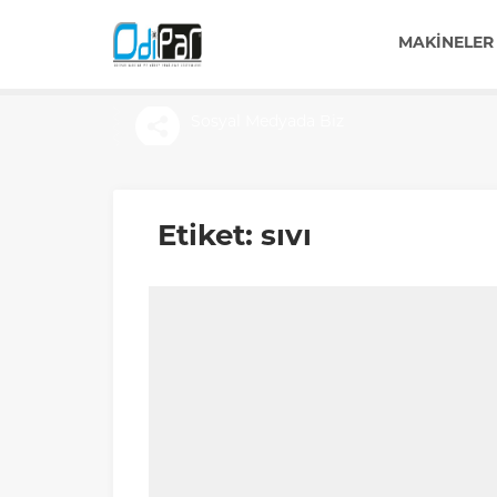
MAKINELER
Sosyal Medyada Biz
Etiket:
sıvı