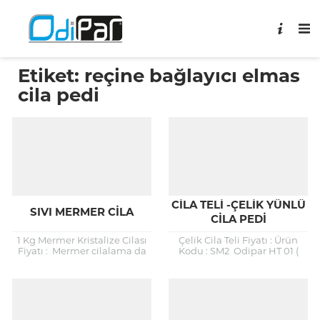
Etiket:
reçine bağlayıcı elmas
cila pedi
CILA TELI -ÇELIK YÜNLÜ
SIVI MERMER CILA
CILA PEDI
1 Kg Mermer Kristalize Cilası
Çelik Cila Teli Fiyatı : Ürün
Fiyatı : Mermer cilalama da
Kodu : SM2 Odipar HT 01 (
devrim niteliğinde bir sıvı
Cila Teli -Çelik Yünlü Cila Pedi
cila. Odipar sıvı cila ile
)...
mermer...