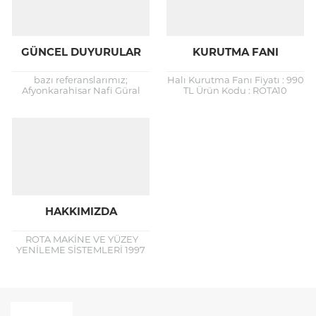
GÜNCEL DUYURULAR
KURUTMA FANI
bazı referanslarımız;
Halı Kurutma Fanı Fiyatı : 990
Afyonkarahisar Nafi Güral
TL Ürün Kodu : ROTA10
Otel ve Kongre Merkezi
Odipar Ht 3000 kurutma fanı
Mermer Zeminlerin
ile geniş alanların
Restorasyon ve Cilalama
temizlenmesi...
İşlerine Başlanmıştır.
Afyonkarahisar Öğretmenevi
Zemin Yenileme...
HAKKIMIZDA
ROTA MAKİNE VE YÜZEY
YENİLEME SİSTEMLERİ 1997
yılında endüstriyel temizlik
sektörüne giren firmamız; bu
süreçte temizlik
endüstrisinde bazen
yenilikleri takip...