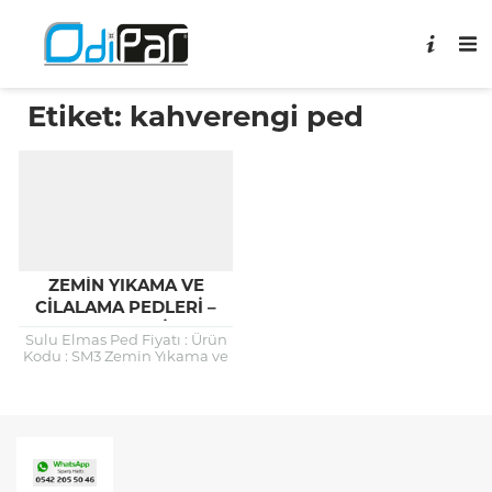
Etiket:
kahverengi ped
ZEMIN YIKAMA VE
CILALAMA PEDLERI –
KEÇELERI
Sulu Elmas Ped Fiyatı : Ürün
Kodu : SM3 Zemin Yıkama ve
Cilalama Pedleri – Keçeleri
Hakkında Zemin Temizleme
ve Bakım...