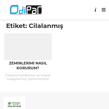
Etiket:
Cilalanmış
ZEMINLERIMI NASIL
KORURUM?
Cilalanmış Mermer ve Granit
Yüzeylerinizi Zeminlerinizi
Nasıl Korursunuz? Cilalanmış
mermer ve granit
zeminlerinizin yapısı
bozulmadan uzun yıllar
kaliteli ve ışıl...